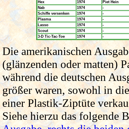
Hex
1974
Piet Hein
Nab
1974
-
Schiffe versenken
1974
-
Plasma
1974
-
Lasso
1974
-
Scout
1974
-
3-D Tic-Tac-Toe
1974
-
Die amerikanischen Ausgab
(glänzenden oder matten) Pa
während die deutschen Aus
größer waren, sowohl in di
einer Plastik-Ziptüte verka
Siehe hierzu das folgende B
Ausgabe, rechts die beiden