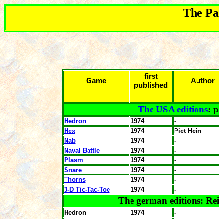
The Pa
first
Game
Author
published
The USA editions
: 
Hedron
1974
-
Hex
1974
Piet Hein
Nab
1974
-
Naval Battle
1974
-
Plasm
1974
-
Snare
1974
-
Thorns
1974
-
3-D Tic-Tac-Toe
1974
-
The german editions: Rei
Hedron
1974
-